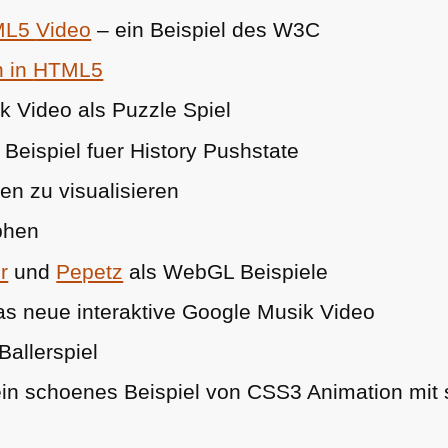
ML5
Video
– ein Beispiel des
W3C
n in
HTML5
k Video als Puzzle Spiel
Beispiel fuer History Pushstate
n zu visualisieren
phen
r
und
Pepetz
als WebGL Beispiele
s neue interaktive Google Musik Video
allerspiel
in schoenes Beispiel von
CSS3
Animation mit