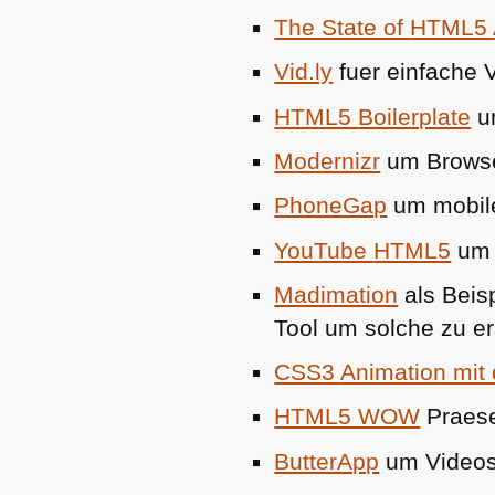
The State of
HTML5
Vid.ly
fuer einfache 
HTML5
Boilerplate
u
Modernizr
um Brows
PhoneGap
um mobile
YouTube
HTML5
um 
Madimation
als Beisp
Tool um solche zu er
CSS3
Animation mit
HTML5 WOW
Praese
ButterApp
um Videos