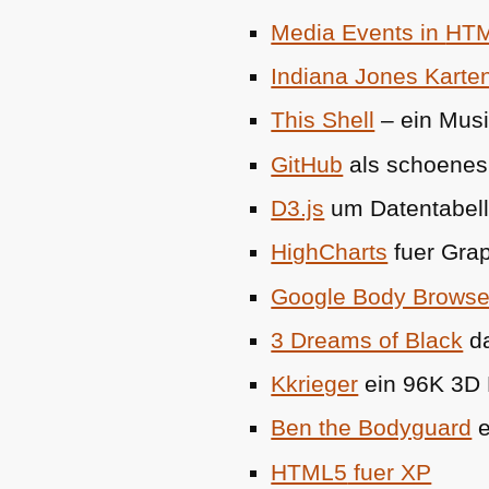
Media Events in
HT
Indiana Jones Karte
This Shell
– ein Musi
GitHub
als schoenes 
D3.js
um Datentabelle
HighCharts
fuer Gra
Google Body Browse
3 Dreams of Black
da
Kkrieger
ein 96K 3D B
Ben the Bodyguard
e
HTML5
fuer XP