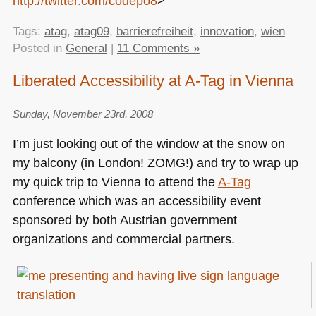
http://twitter.com/codepo8
>
Tags:
atag
,
atag09
,
barrierefreiheit
,
innovation
,
wien
Posted in
General
|
11 Comments »
Liberated Accessibility at A-Tag in Vienna
Sunday, November 23rd, 2008
I’m just looking out of the window at the snow on
my balcony (in London!
ZOMG
!) and try to wrap up
my quick trip to Vienna to attend the
A-Tag
conference which was an accessibility event
sponsored by both Austrian government
organizations and commercial partners.