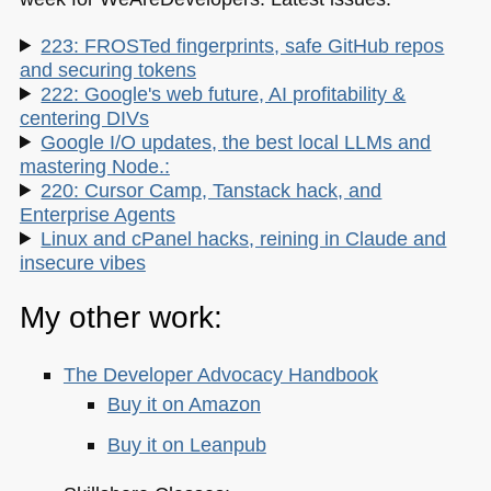
223: FROSTed fingerprints, safe GitHub repos
and securing tokens
222: Google's web future, AI profitability &
centering DIVs
Google I/O updates, the best local LLMs and
mastering Node.:
220: Cursor Camp, Tanstack hack, and
Enterprise Agents
Linux and cPanel hacks, reining in Claude and
insecure vibes
My other work:
The Developer Advocacy Handbook
Buy it on Amazon
Buy it on Leanpub